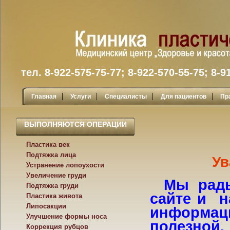
тел. 8-922-575-75-77; 8-922-570-55-75; 8-9
|
|
|
|
Главная
Услуги
Специалисты
Для пациентов
Пр
ВЫПОЛНЯЮТСЯ ОПЕРАЦИИ
Пластика век
Подтяжка лица
Ув
Устранение лопоухости
Увеличение груди
Мы
рад
Подтяжка груди
сайте и
н
Пластика живота
Липосакции
информа
Улучшение формы носа
полезной.
Коррекция рубцов