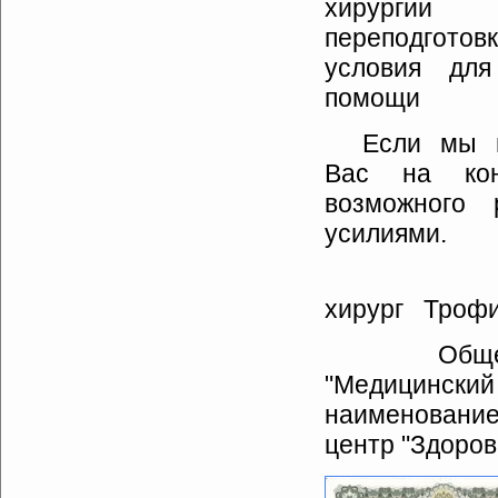
хирургии 
переподготов
условия для
помощи
Если
мы
Вас
на
ко
возможного
усилиями.
Дирек
хирург
Троф
Общество 
"Медицинский
наименование
центр "Здоро