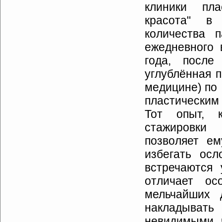
клиники пл
красота" в
количества 
ежедневного 
года, посл
углублённая 
медицине) по
пластически
Тот опыт, 
стажировки
позволяет ем
избегать осл
встречаются
отличает ос
мельчайших 
накладывать
невидимыми 