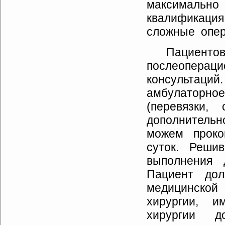
максималь
квалификац
сложные опе
Пациенто
послеопераци
консультаций.
амбулаторное
(перевязки, 
дополнительн
можем
проко
суток.
Решивш
выполнения 
Пациент дол
медицинской
хирургии, 
хирургии д