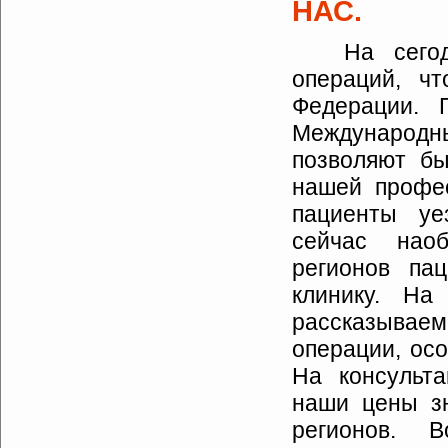
НАС.
На сего
операций, ч
Федерации. 
Международн
позволяют бы
нашей профес
пациенты уе
сейчас нао
регионов па
клинику. 
рассказыва
операции, ос
На консульт
наши цены зн
регионов. 