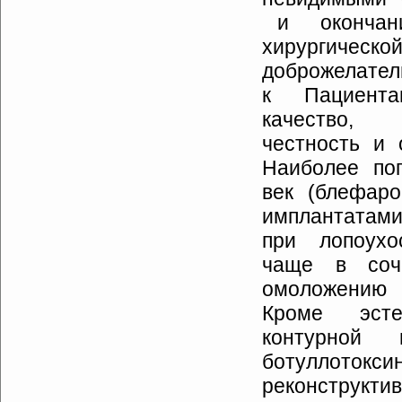
и окончан
хирургичес
доброжелател
к Пациента
качество, 
честность и 
Наиболее по
век (блефар
имплантатами
при лопоухос
чаще в соч
омоложению 
Кроме эст
контурной 
ботуллотокс
реконструкт