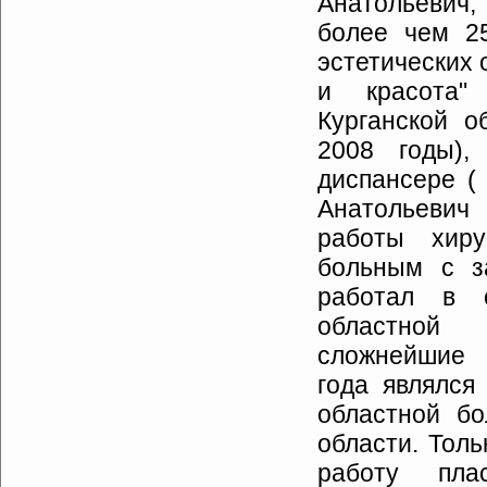
Анатольевич,
более чем 25
эстетических
и красота"
Курганской
о
2008
годы)
,
диспансере (
Анатольевич
работы
хиру
больным
с
з
работал
в
областной
сложнейшие
года
являлся
областной
бо
области. То
работу пла