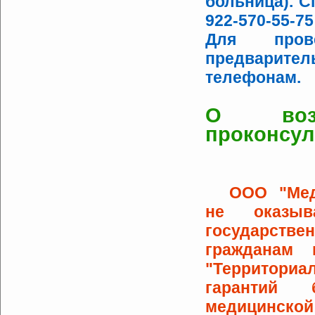
больница). С
922-570-55-75
Для прове
предварит
телефонам.
О возм
проконсул
Уваж
ООО "Медиц
не оказы
государств
гражданам 
"Территори
гарантий 
медицинско