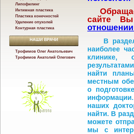
Липофилинг
Обраща
Интимная пластика
Пластика конечностей
сайте В
Удаление опухолей
отношении
Контурная пластика
НАШИ ВРАЧИ
В раздел
наиболее ча
Трофимов Олег Анатольевич
клинике, 
Трофимов Анатолий Олегович
результатам
найти план
местным обе
о подготовк
информации.
наших докто
найти. В раз
можете отпр
мы с интер