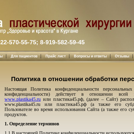
922-570-55-75; 8-919-582-59-45
|
|
|
|
ты
Для пациентов
Прайс лист
Вопросы и ответы
Отзывы
Политика в отношении обработки пе
Настоящая Политика конфиденциальности персональны
конфиденциальности) действует в отношении всей 
www
.plastika45.ru
или пластика45.рф, (далее – Сайт) расп
www.plastika45.ru или пластика45.рф (а также его су
Пользователе во время использования Сайта (а также его су
продуктов.
1. Определение терминов
1.1 В настоящей Политике конфиденциальности используютс