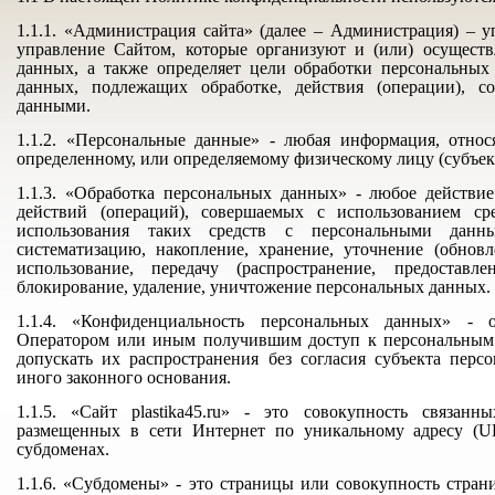
1.1.1. «Администрация сайта» (далее – Администрация) – 
управление Сайтом, которые организуют и (или) осущест
данных, а также определяет цели обработки персональных
данных, подлежащих обработке, действия (операции), 
данными.
1.1.2. «Персональные данные» - любая информация, отно
определенному, или определяемому физическому лицу (субъек
1.1.3. «Обработка персональных данных» - любое действие
действий (операций), совершаемых с использованием ср
использования таких средств с персональными данны
систематизацию, накопление, хранение, уточнение (обновл
использование, передачу (распространение, предоставле
блокирование, удаление, уничтожение персональных данных.
1.1.4. «Конфиденциальность персональных данных» - о
Оператором или иным получившим доступ к персональным
допускать их распространения без согласия субъекта пер
иного законного основания.
1.1.5. «Сайт plastika45.ru» - это совокупность связан
размещенных в сети Интернет по уникальному адресу (URL)
субдоменах.
1.1.6. «Субдомены» - это страницы или совокупность стра