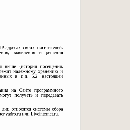
 IP-адресах своих посетителей.
ения, выявления и решения
ая выше (история посещения,
одлежит надежному хранению и
енных в п.п. 5.2. настоящей
вания на Сайте программного
 могут получать и передавать
лиц относятся системы сбора
.yadro.ru или Liveinternet.ru.