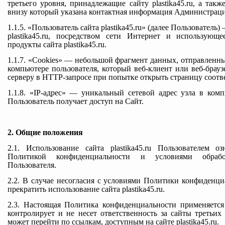
третьего уровня, принадлежащие сайту plastika45.ru, а так
внизу который указана контактная информация Администрац
1.1.5. «Пользователь сайта plastika45.ru» (далее Пользователь
plastika45.ru, посредством сети Интернет и использую
продукты сайта plastika45.ru.
1.1.7. «Cookies» — небольшой фрагмент данных, отправленн
компьютере пользователя, который веб-клиент или веб-брауз
серверу в HTTP-запросе при попытке открыть страницу соотв
1.1.8. «IP-адрес» — уникальный сетевой адрес узла в ком
Пользователь получает доступ на Сайт.
2. Общие положения
2.1. Использование сайта plastika45.ru Пользователем о
Политикой конфиденциальности и условиями обраб
Пользователя.
2.2. В случае несогласия с условиями Политики конфиденц
прекратить использование сайта plastika45.ru.
2.3. Настоящая Политика конфиденциальности применяется к
контролирует и не несет ответственность за сайты третьих
может перейти по ссылкам, доступным на сайте plastika45.ru.