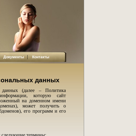
|
|
Документы
Контакты
рсональных данных
х данных (далее – Политика
информации, которую сайт
оложенный на доменном имени
бдоменах), может получить о
бдоменов), его программ и его
я следующие термины: